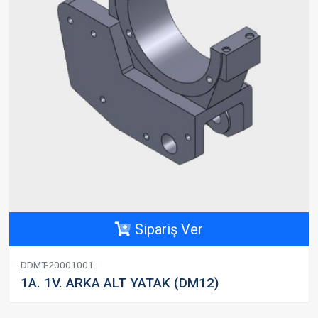
Sipariş Ver
DDMT-20001001
1A. 1V. ARKA ALT YATAK (DM12)